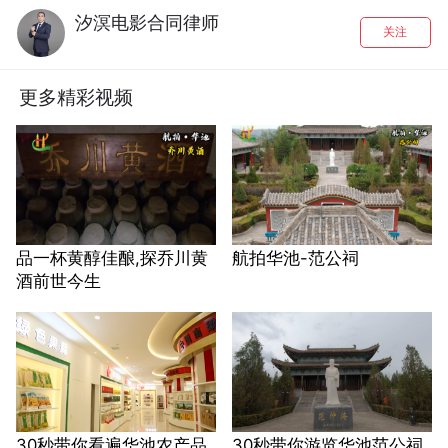
汐溟电影合同律师
关注
更多精彩视频
品一杯黄醇佳酿,探乔川黄
航拍华池-范公祠
酒前世今生
30秒带你看遍华池农产品
30秒带你游览华池范公祠