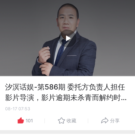
汐溟话娱-第586期 委托方负责人担任
影片导演，影片逾期未杀青而解约时，
违约金能否扣减？
08-17 07:53
101
收藏
分享