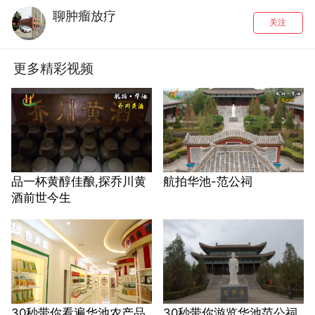
聊肿瘤放疗
关注
更多精彩视频
品一杯黄醇佳酿,探乔川黄
航拍华池-范公祠
酒前世今生
30秒带你看遍华池农产品
30秒带你游览华池范公祠