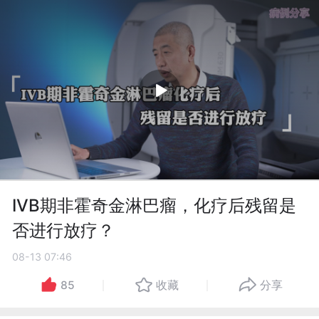
IVB期非霍奇金淋巴瘤，化疗后残留是
否进行放疗？
08-13 07:46
85
收藏
分享