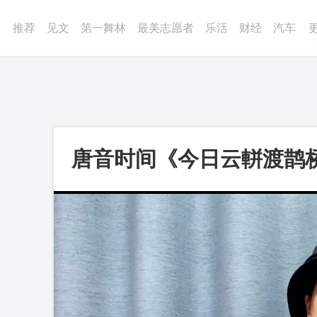
登录
微博
APP
更多
推荐
见文
第一舞林
最美志愿者
乐活
财经
汽车
唐音时间《今日云軿渡鹊