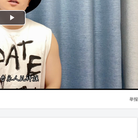
Play
Video
举报