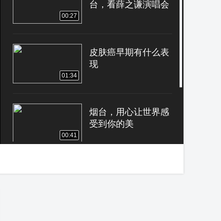
台，看薛之谦演唱会
00:27
皮肤癌早期有什么表
现
01:34
烟台，用心让世界感
受到你的美
00:41
凤凰城市咖啡节开幕
了，一起跟着小编嗨
起来吧
00:49