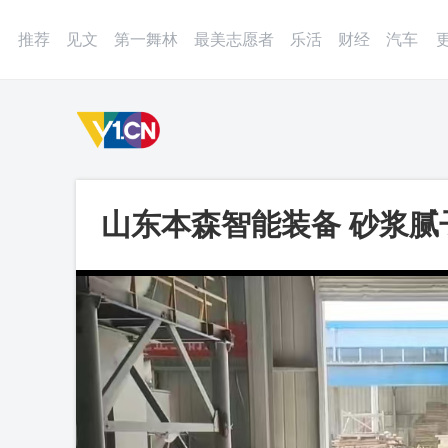
登录
微博
APP
更多
推荐
见文
第一舞林
最美志愿者
乐活
财经
汽车
山东本森智能装备 砂浆腻
视频