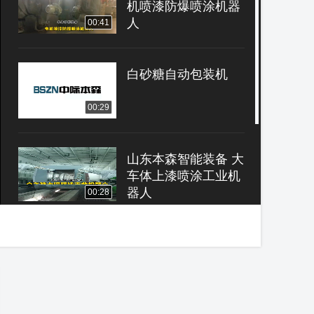
机喷漆防爆喷涂机器
人
00:41
白砂糖自动包装机
00:29
山东本森智能装备 大
车体上漆喷涂工业机
器人
00:28
山东本森智能装备 搅
拌罐自动机器人喷涂
机械臂
00:29