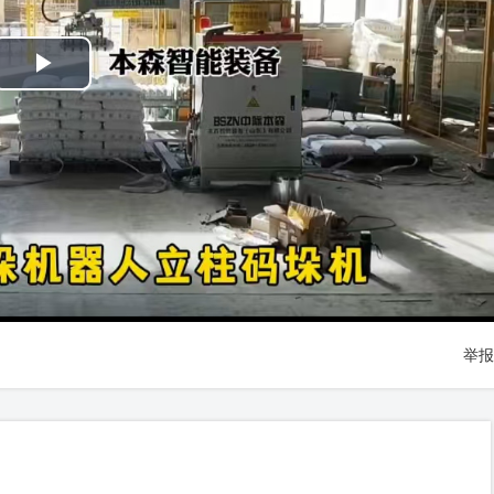
Play
Video
举报