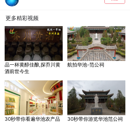
更多精彩视频
品一杯黄醇佳酿,探乔川黄
航拍华池-范公祠
酒前世今生
30秒带你看遍华池农产品
30秒带你游览华池范公祠