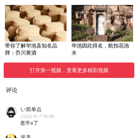
带你了解华池县知名品
华池因此得名，航拍花池
牌：乔川黄酒
水
打开第一视频，查看更多精彩视频
评论
い简单点ゝ
2024-8-7 10:48
老牛x了
风美