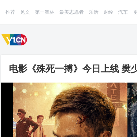
微博
APP
更多
推荐
见文
第一舞林
最美志愿者
乐活
财经
汽车
电影《殊死一搏》今日上线 樊
决_第一视频