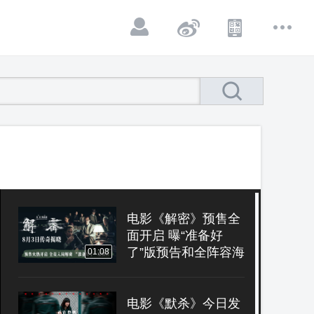
电影《解密》预售全
面开启 曝“准备好
了”版预告和全阵容海
01:08
报邀你震撼入梦
电影《默杀》今日发