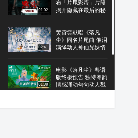
布「片尾彩蛋」片段
揭开隐藏在最后的秘
01:02
密
黄霄雲献唱《落凡
尘》同名片尾曲 催泪
演绎动人神仙兄妹情
02:41
电影《落凡尘》粤语
版终极预告 独特粤韵
情感涌动句句动人戳
01:38
心
电影《解密》发布“准
备好了吗”版关系预告
家人知己领路人成就
01:51
容金珍传奇人生