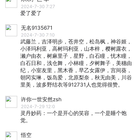
2024-7-30 7:27
爱了爱了
无名9135671
2024-7-30 7:10
武藤兰，吉泽明步，苍井空，松岛枫，神谷姬，
小泽玛利亚，高树玛利亚，山本梓，樱树露衣，
濑户由衣，树麻里子，星野，白石瞳，忧木瞳，
白石日和，浅仓舞，小林瞳，夕树舞子，美穗由
纪，小室友里，黑木香，早乙女露伊，宫间葵，
朝冈实琳，饭岛爱，北原梨奈，秋无由美，川谷
里美，波多野结衣等912731人也觉得很赞。
许你一世安然zsh
2024-7-29 12:0
灵丹妙药：一个是开心的笑容，一个是睡个饱
觉。
悟空