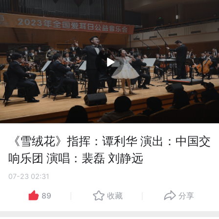
《雪绒花》指挥：谭利华 演出：中国交
响乐团 演唱：裴磊 刘静远
07-23 02:31
89
收藏
分享