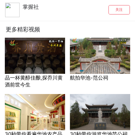
掌握社
关注
更多精彩视频
品一杯黄醇佳酿,探乔川黄
航拍华池-范公祠
酒前世今生
30秒带你看遍华池农产品
30秒带你游览华池范公祠