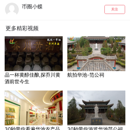
币圈小蝶
关注
更多精彩视频
品一杯黄醇佳酿,探乔川黄
航拍华池-范公祠
酒前世今生
30秒带你看遍华池农产品
30秒带你游览华池范公祠