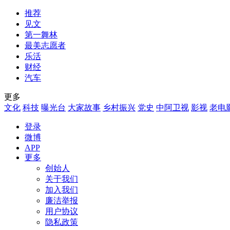
推荐
见文
第一舞林
最美志愿者
乐活
财经
汽车
更多
文化
科技
曝光台
大家故事
乡村振兴
党史
中阿卫视
影视
老电
登录
微博
APP
更多
创始人
关于我们
加入我们
廉洁举报
用户协议
隐私政策