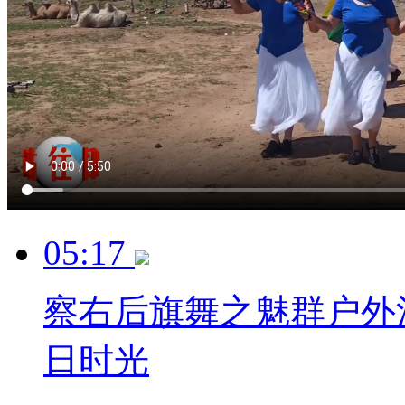
05:17
察右后旗舞之魅群户外
日时光