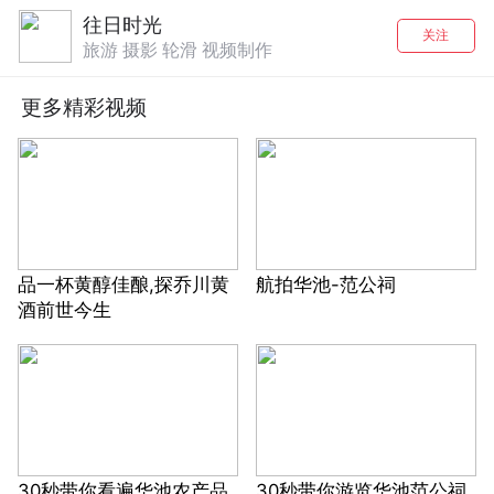
往日时光
关注
旅游 摄影 轮滑 视频制作
更多精彩视频
品一杯黄醇佳酿,探乔川黄
航拍华池-范公祠
酒前世今生
30秒带你看遍华池农产品
30秒带你游览华池范公祠