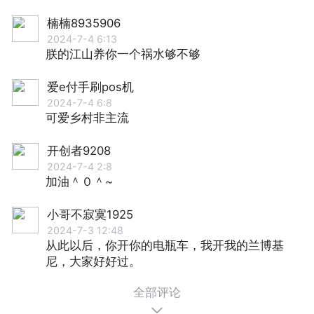
楠楠8935906
2024-7-4 6:13
朕的江⼭养你⼀个祸⽔够不够
爱e付手刷pos机
2024-7-4 6:8
可爱乡村非主流
开创者9208
2024-7-4 2:8
加油＾０＾~
小哥不寂寞1925
2024-7-3 12:48
从此以后，你开你的电瓶车，我开我的兰博基
尼，大家好好过。
全部评论