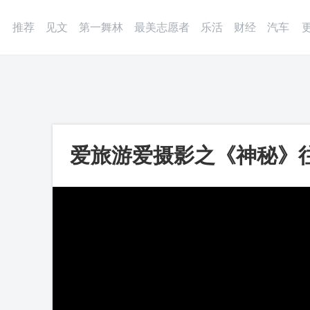
登录
微博
APP
更多
推荐
见文
第一舞林
最美志愿者
乐活
财经
汽车
爱旅游爱摄影之《神秘》