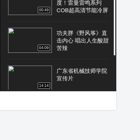
度！雷曼雷鸣系列
COB超高清节能冷屏
00:49
开启低耗新视界
功夫胖《野风筝》直
击内心 唱出人生酸甜
苦辣
04:09
广东省机械技师学院
宣传片
14:14
双龙威义工协会打
卡“大艺展”！
00:35