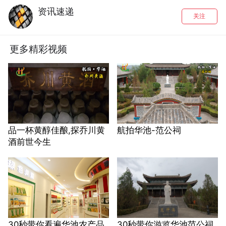
资讯速递
关注
更多精彩视频
品一杯黄醇佳酿,探乔川黄
航拍华池-范公祠
酒前世今生
30秒带你看遍华池农产品
30秒带你游览华池范公祠