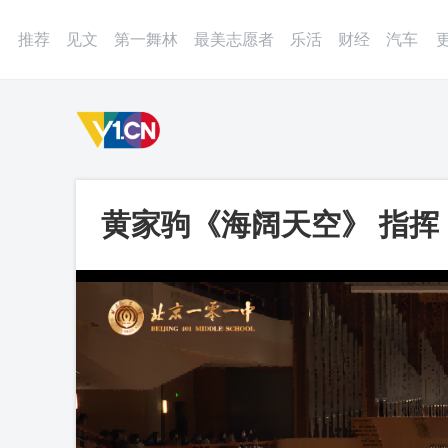
登录
微博
APP
更多
推荐
见文
第一舞林
最美志愿者
乐活
财经
汽车
黄家驹《海阔天空》 指挥
交响乐团_第一视频