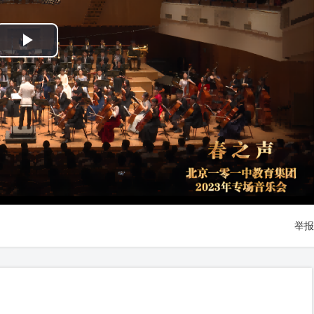
Play
Video
举报