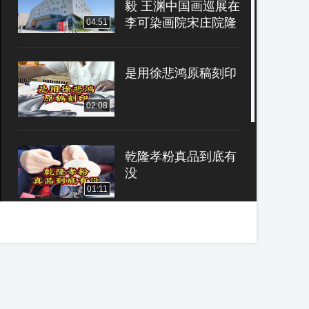
毅 王渊中国画巡展在
李可染画院宋庄院隆
04:51
重开幕
是用徐悲鸿原稿刻印
02:08
乾隆孝粉真品到底有
没
01:11
书本上都没的 鉴别知
识
01:58