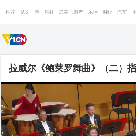
微博
APP
更多
推荐
见文
第一舞林
最美志愿者
乐活
财经
汽车
拉威尔《鲍莱罗舞曲》（二）指
乐乐团_第一视频