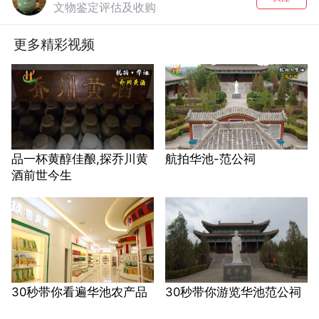
文物鉴定评估及收购
更多精彩视频
品一杯黄醇佳酿,探乔川黄
航拍华池-范公祠
酒前世今生
30秒带你看遍华池农产品
30秒带你游览华池范公祠