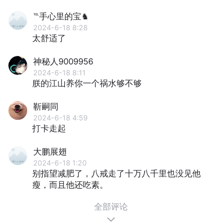
℡手心里的宝♞
2024-6-18 8:28
太舒适了
神秘人9009956
2024-6-18 8:11
朕的江⼭养你⼀个祸⽔够不够
靳嗣同
2024-6-18 4:59
打卡走起
大鹏展翅
2024-6-18 1:20
别指望减肥了，⼋戒⾛了⼗万⼋千⾥也没见他
瘦，⽽且他还吃素。
全部评论