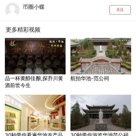
币圈小蝶
关注
更多精彩视频
品一杯黄醇佳酿,探乔川黄
航拍华池-范公祠
酒前世今生
30秒带你看遍华池农产品
30秒带你游览华池范公祠