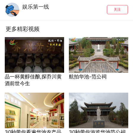
娱乐第一线
关注
更多精彩视频
品一杯黄醇佳酿,探乔川黄
航拍华池-范公祠
酒前世今生
30秒带你看遍华池农产品
30秒带你游览华池范公祠