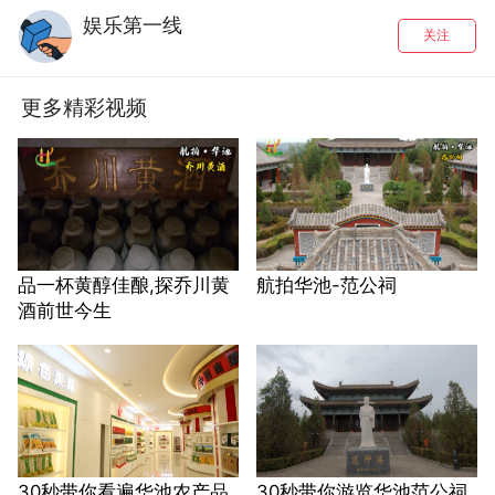
娱乐第一线
关注
更多精彩视频
品一杯黄醇佳酿,探乔川黄
航拍华池-范公祠
酒前世今生
30秒带你看遍华池农产品
30秒带你游览华池范公祠