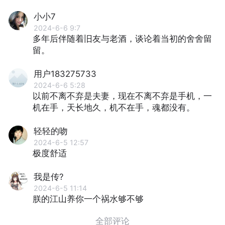
小小7
2024-6-6 9:7
多年后伴随着旧友与老酒，谈论着当初的舍舍留
留。
用户183275733
2024-6-6 5:28
以前不离不弃是夫妻，现在不离不弃是手机，一
机在手，天长地久，机不在手，魂都没有。
轻轻的吻
2024-6-5 12:57
极度舒适
我是传?
2024-6-5 11:14
朕的江⼭养你⼀个祸⽔够不够
全部评论