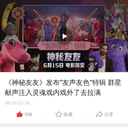
《神秘友友》发布“友声友色”特辑 群星
献声注入灵魂戏内戏外了去拉满
06-05 02:38
108
收藏
分享