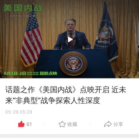
话题之作《美国内战》点映开启 近未
来“非典型”战争探索人性深度
05-29 05:28
81
收藏
分享