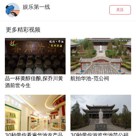
娱乐第一线
关注
更多精彩视频
品一杯黄醇佳酿,探乔川黄
航拍华池-范公祠
酒前世今生
30秒带你看遍华池农产品
30秒带你游览华池范公祠