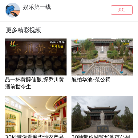
娱乐第一线
关注
更多精彩视频
品一杯黄醇佳酿,探乔川黄
航拍华池-范公祠
酒前世今生
30秒带你看遍华池农产品
30秒带你游览华池范公祠