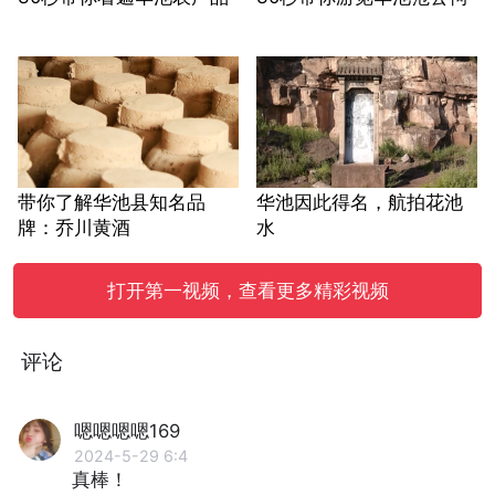
带你了解华池县知名品
华池因此得名，航拍花池
牌：乔川黄酒
水
打开第一视频，查看更多精彩视频
评论
嗯嗯嗯嗯169
2024-5-29 6:4
真棒！