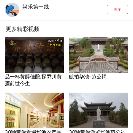
娱乐第一线
关注
更多精彩视频
品一杯黄醇佳酿,探乔川黄
航拍华池-范公祠
酒前世今生
30秒带你看遍华池农产品
30秒带你游览华池范公祠