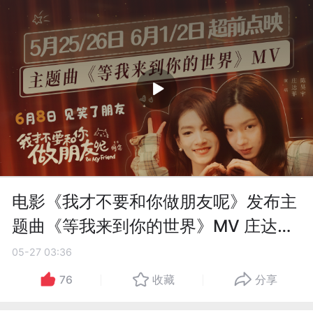
电影《我才不要和你做朋友呢》发布主
题曲《等我来到你的世界》MV 庄达菲
陈昊宇陪你笑闹一回
05-27 03:36
76
收藏
分享