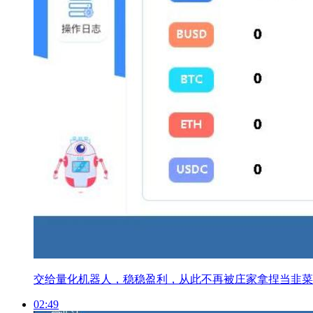
交给量化机器人，稳稳盈利，从此不再被庄家拿捏当韭菜
02:49