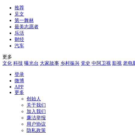
推荐
见文
第一舞林
最美志愿者
乐活
财经
汽车
更多
文化
科技
曝光台
大家故事
乡村振兴
党史
中阿卫视
影视
老电
登录
微博
APP
更多
创始人
关于我们
加入我们
廉洁举报
用户协议
隐私政策