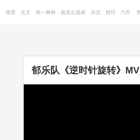
登录
微博
APP
更多
推荐
见文
第一舞林
最美志愿者
乐活
财经
汽车
郁乐队《逆时针旋转》MV