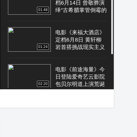
档6月14日 曾敬骅演
绎“古希腊掌管倒霉的
01:48
神”
电影《来福大酒店》
定档6月8日 黄轩柳
岩首搭挑战现实主义
01:24
题材
电影《前途海量》今
日登陆爱奇艺云影院
包贝尔明道上演荒诞
02:20
逗趣隧道逃生记
《穿过月亮的旅行》
发布“人间百态”特辑
温情展现90年代生活
03:26
群像