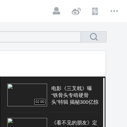
电影《三叉戟》曝
“铁骨头专啃硬骨
头”特辑 揭秘300亿惊
02:00
天大案的幕后黑手
《看不见的朋友》定