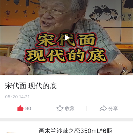
宋代面 现代的底
05-20 14:21
90
收藏
分享
画木兰沙棘之恋350mL*6瓶