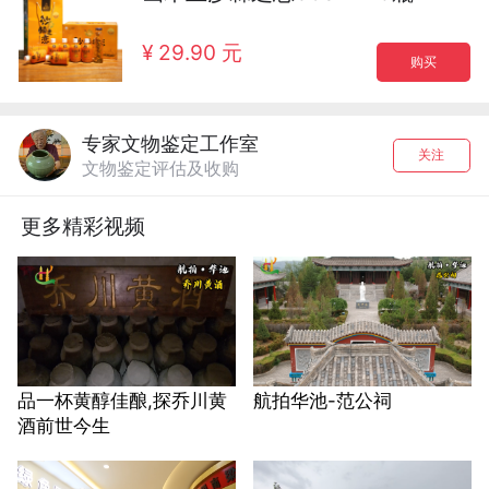
¥ 29.90 元
购买
专家文物鉴定工作室
关注
文物鉴定评估及收购
更多精彩视频
品一杯黄醇佳酿,探乔川黄
航拍华池-范公祠
酒前世今生