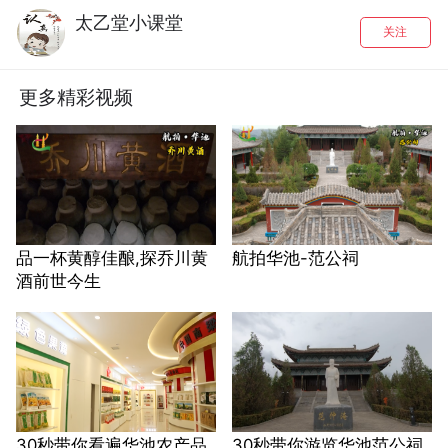
太乙堂小课堂
关注
更多精彩视频
品一杯黄醇佳酿,探乔川黄
航拍华池-范公祠
酒前世今生
30秒带你看遍华池农产品
30秒带你游览华池范公祠