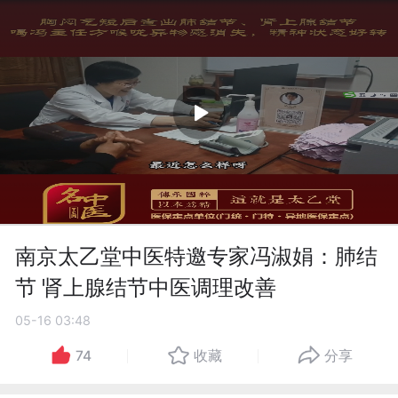
南京太乙堂中医特邀专家冯淑娟：肺结
节 肾上腺结节中医调理改善
05-16 03:48
74
收藏
分享