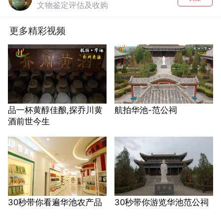
文物鉴定评估及收购
更多精彩视频
品一杯黄醇佳酿,探乔川黄
航拍华池-范公祠
酒前世今生
30秒带你看遍华池农产品
30秒带你游览华池范公祠