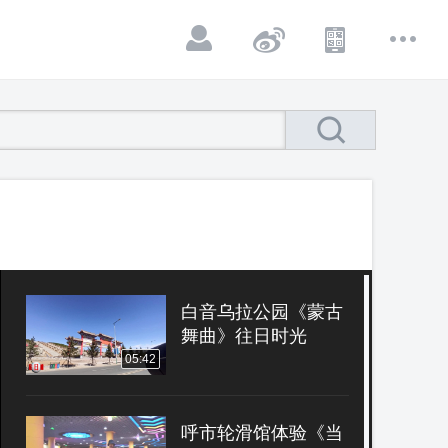
白音乌拉公园《蒙古
舞曲》往日时光
05:42
呼市轮滑馆体验《当