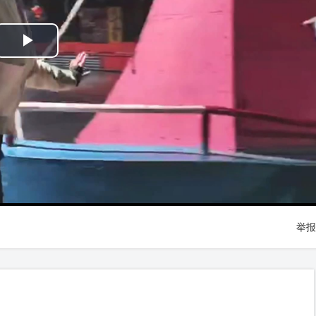
Play
Video
举报