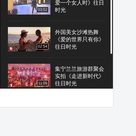
爱一个女人时》往日
时光
03:52
外国美女沙滩热舞
《爱的世界只有你》
往日时光
02:54
集宁兰兰旅游群聚会
实拍《走进新时代》
往日时光
11:09
郑州皇后舞蹈培训学
校&河南电视台少儿
春晚演出纪录片：少
03:35
儿街舞炼成记