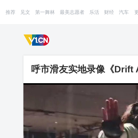
登录
微博
APP
更多
推荐
见文
第一舞林
最美志愿者
乐活
财经
汽车
呼市滑友实地录像《Drift