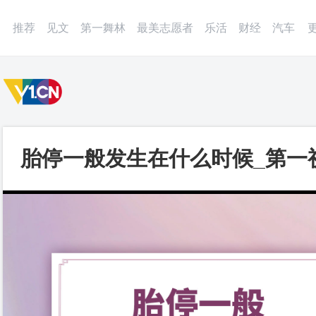
微博
APP
更多
推荐
见文
第一舞林
最美志愿者
乐活
财经
汽车
胎停一般发生在什么时候_第一