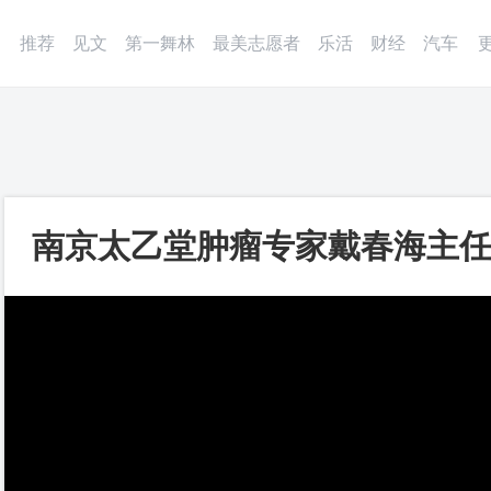
微博
APP
更多
推荐
见文
第一舞林
最美志愿者
乐活
财经
汽车
南京太乙堂肿瘤专家戴春海主
切正常_第一视频