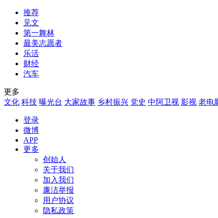
推荐
见文
第一舞林
最美志愿者
乐活
财经
汽车
更多
文化
科技
曝光台
大家故事
乡村振兴
党史
中阿卫视
影视
老电
登录
微博
APP
更多
创始人
关于我们
加入我们
廉洁举报
用户协议
隐私政策