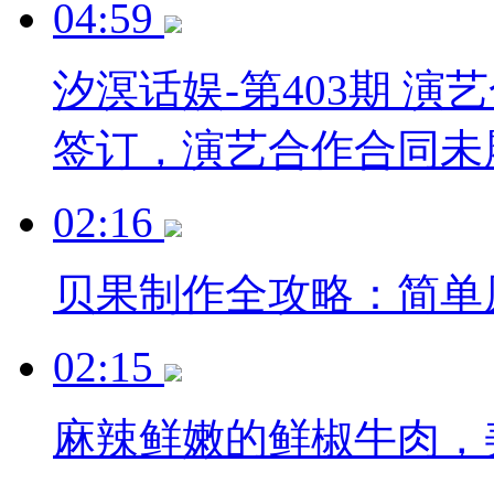
04:59
汐溟话娱-第403期 
签订，演艺合作合同未
02:16
贝果制作全攻略：简单原
02:15
麻辣鲜嫩的鲜椒牛肉，