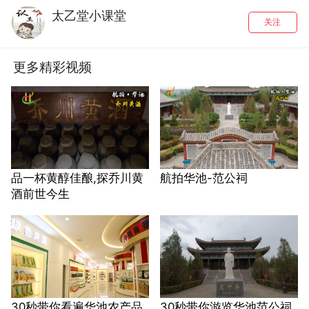
太乙堂小课堂
关注
更多精彩视频
品一杯黄醇佳酿,探乔川黄
航拍华池-范公祠
酒前世今生
30秒带你看遍华池农产品
30秒带你游览华池范公祠