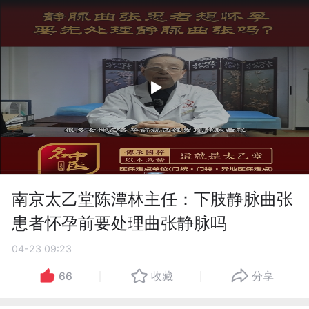
南京太乙堂陈潭林主任：下肢静脉曲张
患者怀孕前要处理曲张静脉吗
04-23 09:23
66
收藏
分享