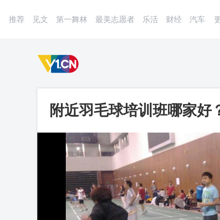
登录
微博
APP
更多
推荐
见文
第一舞林
最美志愿者
乐活
财经
汽车
附近羽毛球培训班哪家好？