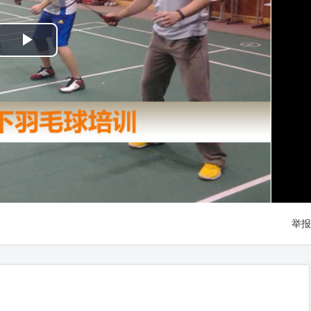
Play
Video
举报