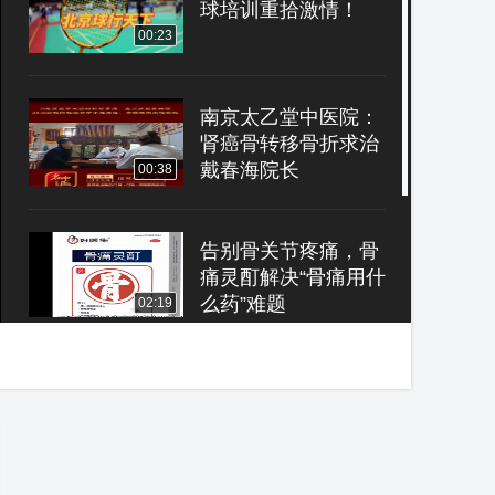
球培训重拾激情！
00:23
南京太乙堂中医院：
肾癌骨转移骨折求治
戴春海院长
00:38
告别骨关节疼痛，骨
痛灵酊解决“骨痛用什
么药”难题
02:19
爱旅游爱摄影之《库
布其旅游区》往日时
光
08:14