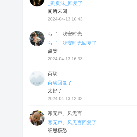
_劉夏沫_回复了
闻所未闻
2024-04-13 16:43
ら゛ 浅安时光
ら゛ 浅安时光回复了
点赞
2024-04-13 16:33
芮琰
芮琰回复了
太好了
2024-04-13 12:32
寒无声、风无言
寒无声、风无言回复了
细思极恐