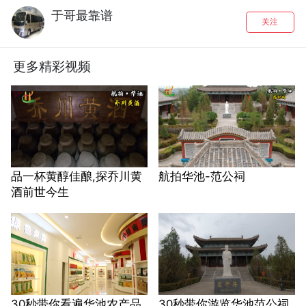
于哥最靠谱
关注
更多精彩视频
品一杯黄醇佳酿,探乔川黄
航拍华池-范公祠
酒前世今生
30秒带你看遍华池农产品
30秒带你游览华池范公祠