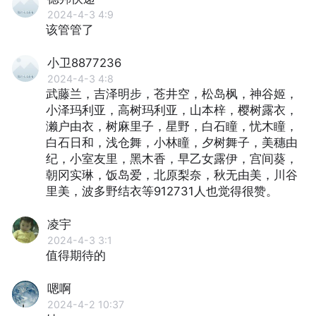
2024-4-3 4:9
该管管了
小卫8877236
2024-4-3 4:8
武藤兰，吉泽明步，苍井空，松岛枫，神谷姬，
小泽玛利亚，高树玛利亚，山本梓，樱树露衣，
濑户由衣，树麻里子，星野，白石瞳，忧木瞳，
白石日和，浅仓舞，小林瞳，夕树舞子，美穗由
纪，小室友里，黑木香，早乙女露伊，宫间葵，
朝冈实琳，饭岛爱，北原梨奈，秋无由美，川谷
里美，波多野结衣等912731人也觉得很赞。
凌宇
2024-4-3 3:1
值得期待的
嗯啊
2024-4-2 10:37