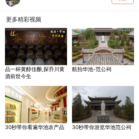
更多精彩视频
品一杯黄醇佳酿,探乔川黄
航拍华池-范公祠
酒前世今生
30秒带你看遍华池农产品
30秒带你游览华池范公祠