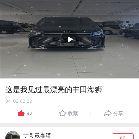
这是我见过最漂亮的丰田海狮
04-02 02:29
92
收藏
分享
于哥最靠谱
关注