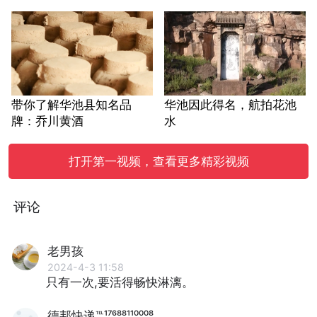
带你了解华池县知名品
华池因此得名，航拍花池
牌：乔川黄酒
水
打开第一视频，查看更多精彩视频
评论
老男孩
2024-4-3 11:58
只有一次,要活得畅快淋漓。
德邦快递℡¹⁷⁶⁸⁸¹¹⁰⁰⁰⁸