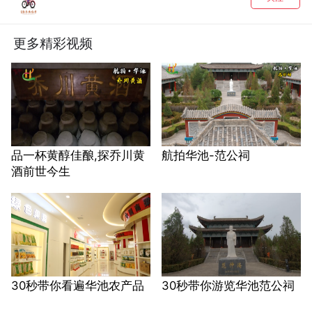
更多精彩视频
品一杯黄醇佳酿,探乔川黄
航拍华池-范公祠
酒前世今生
30秒带你看遍华池农产品
30秒带你游览华池范公祠