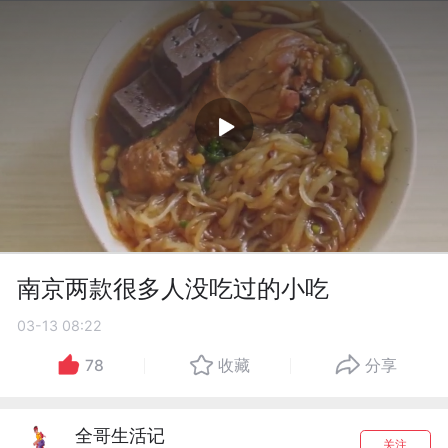
南京两款很多人没吃过的小吃
03-13 08:22
78
收藏
分享
全哥生活记
关注