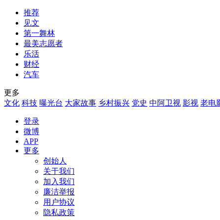
推荐
见文
第一舞林
最美志愿者
乐活
财经
汽车
更多
文化
科技
曝光台
大家故事
乡村振兴
党史
中阿卫视
影视
老电
登录
微博
APP
更多
创始人
关于我们
加入我们
廉洁举报
用户协议
隐私政策