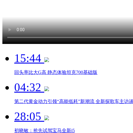
15:44
回头率比大G高 静态体验坦克700基础版
04:32
第二代黄金动力引领“高能低耗”新潮流 全新探歌车主访
28:05
初晓敏：抢先试驾宝马全新i5