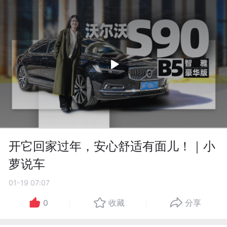
开它回家过年，安心舒适有面儿！｜小
萝说车
01-19 07:07
0
收藏
分享