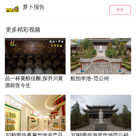
萝卜报告
关注
更多精彩视频
品一杯黄醇佳酿,探乔川黄
航拍华池-范公祠
酒前世今生
30秒带你看遍华池农产品
30秒带你游览华池范公祠