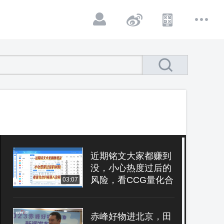
近期铭文大家都赚到
没，小心热度过后的
风险，看CCG量化合
03:07
约机器人盈利61811
美金
赤峰好物进北京，田