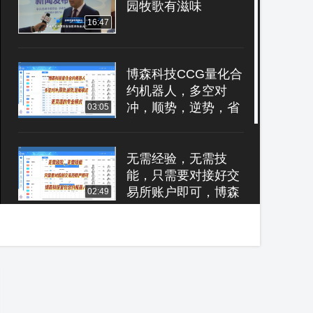
园牧歌有滋味
16:47
博森科技CCG量化合
约机器人，多空对
冲，顺势，逆势，省
03:05
心的智能模式，更灵
活的专业模式
无需经验，无需技
能，只需要对接好交
易所账户即可，博森
02:49
科技CCG量化合约机
器人
赚得稳，赚得久，比
赚得快更重要，本金
安全，稳定挂机，博
03:04
森科技CCG量化合约
机器人