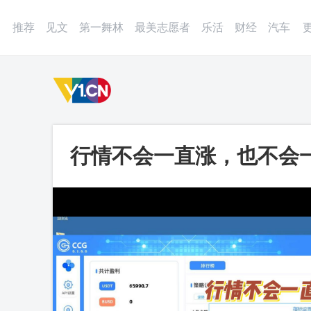
登录
微博
APP
更多
推荐
见文
第一舞林
最美志愿者
乐活
财经
汽车
行情不会一直涨，也不会
CCG量化合约机器人不赌