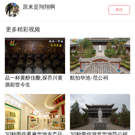
原来是翔翔啊
关注
更多精彩视频
品一杯黄醇佳酿,探乔川黄
航拍华池-范公祠
酒前世今生
30秒带你看遍华池农产品
30秒带你游览华池范公祠