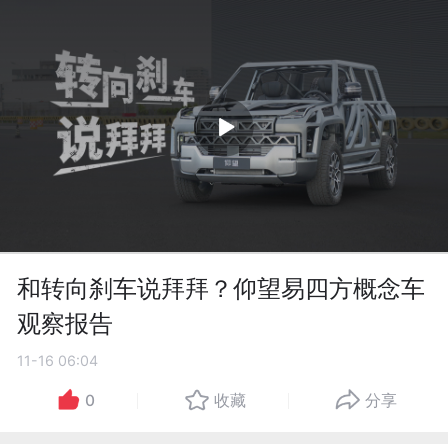
和转向刹车说拜拜？仰望易四方概念车
观察报告
11-16 06:04
0
收藏
分享