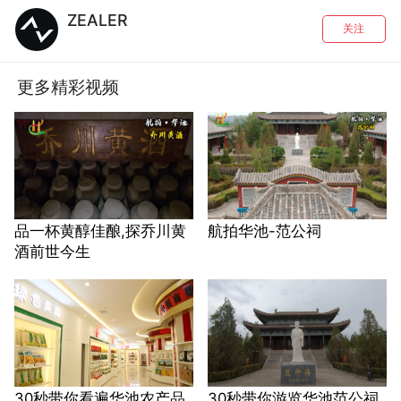
ZEALER
关注
更多精彩视频
品一杯黄醇佳酿,探乔川黄
航拍华池-范公祠
酒前世今生
30秒带你看遍华池农产品
30秒带你游览华池范公祠