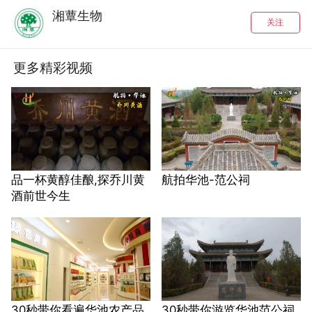
湘蕈生物
关注
更多精彩视频
品一杯黄醇佳酿,探乔川黄
航拍华池-范公祠
酒前世今生
30秒带你看遍华池农产品
30秒带你游览华池范公祠