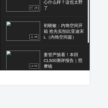
心什么样？这也太野
了
07:28
初晓敏：内饰空间开
箱 抢先实拍比亚迪宋
L（内饰空间篇）
11:46
妻管严慎看！本田
CL500测评报告｜照
摩镜
14:55
奔驰斯宾特一款最大
的蓝牌商务车
01:10