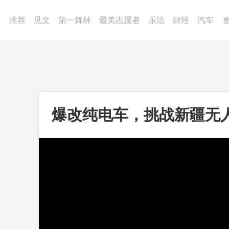
登录
微博
APP
更多
推荐
见文
第一舞林
最美志愿者
乐活
财经
汽车
爆改纯电车，挑战新疆无