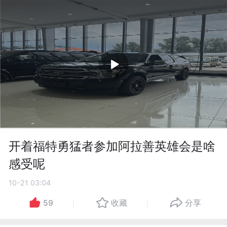
开着福特勇猛者参加阿拉善英雄会是啥
感受呢
10-21 03:04
59
收藏
分享