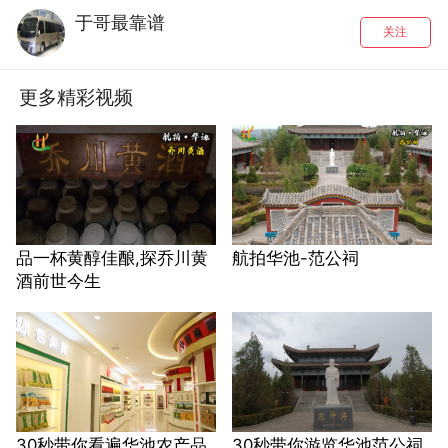
于哥最靠谱
关注
更多精彩视频
品一杯黄醇佳酿,探乔川黄
航拍华池-范公祠
酒前世今生
30秒带你看遍华池农产品
30秒带你游览华池范公祠