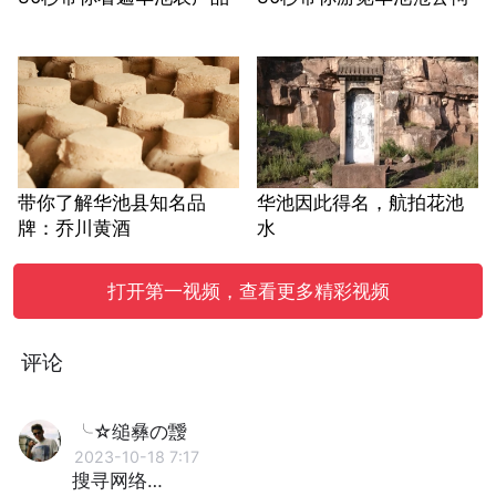
带你了解华池县知名品
华池因此得名，航拍花池
牌：乔川黄酒
水
打开第一视频，查看更多精彩视频
评论
╰☆缒彝の靉
2023-10-18 7:17
搜寻网络…