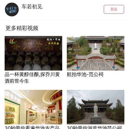
车若初见
关注
更多精彩视频
品一杯黄醇佳酿,探乔川黄
航拍华池-范公祠
酒前世今生
30秒带你看遍华池农产品
30秒带你游览华池范公祠