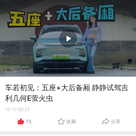
车若初见：五座+大后备厢 静静试驾吉
利几何E萤火虫
10-17 06:27
75
收藏
分享