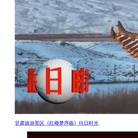
甘肃旅游景区《红楼梦序曲》往日时光