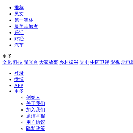
推荐
见文
第一舞林
最美志愿者
乐活
财经
汽车
更多
文化
科技
曝光台
大家故事
乡村振兴
党史
中阿卫视
影视
老电
登录
微博
APP
更多
创始人
关于我们
加入我们
廉洁举报
用户协议
隐私政策