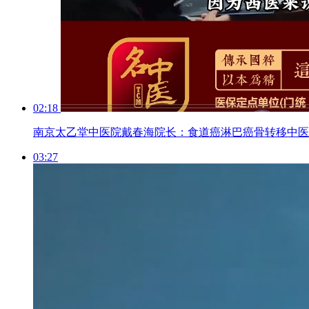
02:18
南京太乙堂中医院戴春海院长：食道癌淋巴癌骨转移中医
03:27