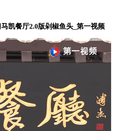
马凯餐厅2.0版剁椒鱼头_第一视频