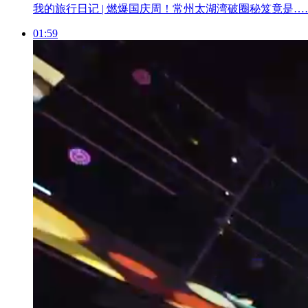
我的旅行日记 | 燃爆国庆周！常州太湖湾破圈秘笈竟是…
01:59