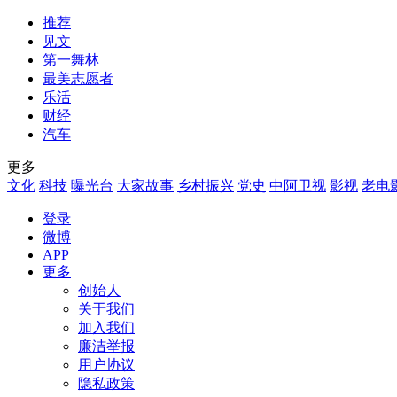
推荐
见文
第一舞林
最美志愿者
乐活
财经
汽车
更多
文化
科技
曝光台
大家故事
乡村振兴
党史
中阿卫视
影视
老电
登录
微博
APP
更多
创始人
关于我们
加入我们
廉洁举报
用户协议
隐私政策