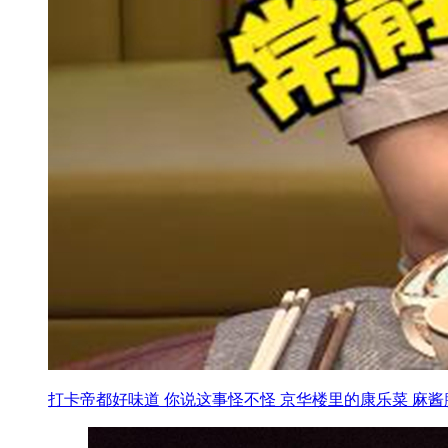
打卡帝都好味道 你说这事怪不怪 京华楼里的康乐菜 麻酱