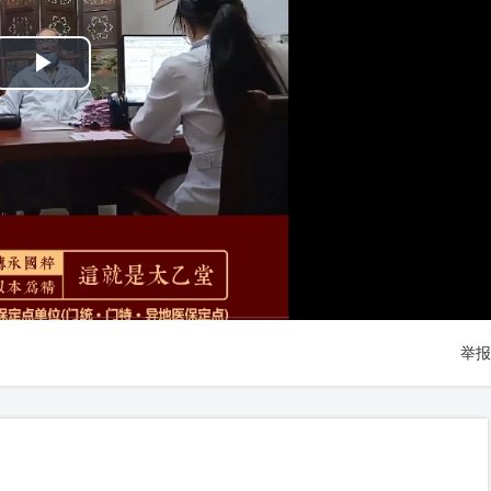
Play
Video
举报