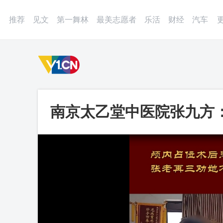
登录
微博
APP
更多
推荐
见文
第一舞林
最美志愿者
乐活
财经
汽车
南京太乙堂中医院张九方
频