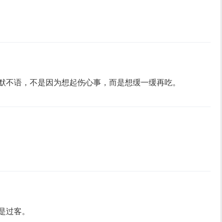
默不语，不是因为想起伤⼼事，⽽是想缓⼀缓再吃。
是过客。