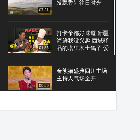
发飘香》往日时光
07:21
打卡帝都好味道 新疆
海鲜我没兴趣 西域驿
品的塔里木土鸽子 爱
01:53
吃
金熊猫盛典四川主场
主持人气场全开
00:59
南京太乙堂中医院形
象宣传片
01:21