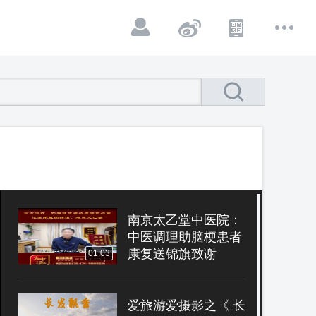
南京太乙堂中医院：
中医调理助脑梗患者
康复送锦旗致谢
01:03
爱旅游爱摄影之《 长