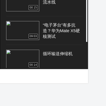
流水线
00:15
“电子茅台”有多抗
造？华为Mate X5硬
核测试
09:03
循环输送伸缩机
00:14
禁毒vr体验|如果没有
这款软件，你的学生
可能会走上犯罪道路
00:43