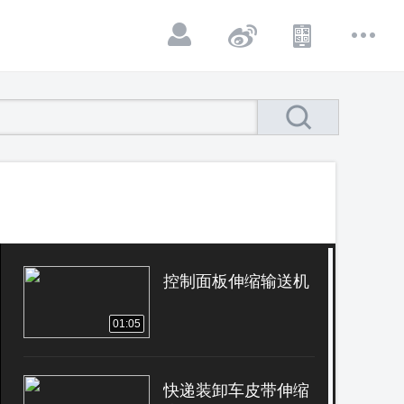
控制面板伸缩输送机
01:05
快递装卸车皮带伸缩