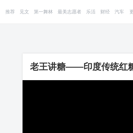
登录
微博
APP
更多
推荐
见文
第一舞林
最美志愿者
乐活
财经
汽车
老王讲糖——印度传统红糖